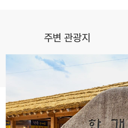
주변 관광지
최참판댁
대하소실 '토지'를 담아낸 최참판댁(리조트에서 차량으로 20분