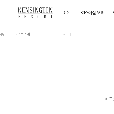
스페셜 오퍼
언어
KR
OVERVIEW
그랜드 켄싱턴 회원권
OVERVIEW
OVERVIEW
OVERVIEW
OVERVIEW
OVERVIEW
패키지
켄싱턴 디럭스
하동의 맛 조식 뷔페
컨벤션(Convention)
KENNY SHOP
하동차 티클래스
NEW
기념품샵 산과 물
프리미어
한국