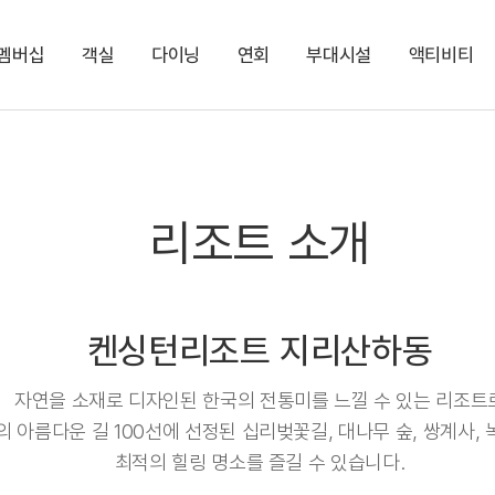
멤버십
객실
다이닝
연회
부대시설
액티비티
켄싱턴 리워즈
켄싱턴 바우처
NEW
다이닝 & 이벤트
켄싱턴 디럭스 스파
켄싱턴 TOGO 야식박스
그랜드(Grand)
다반 카페라운지
지점소식
스튜디오
누마루 한식단품
대작(Dejak)
LEESCENT(리센트)
NEW
디럭스 스파
디럭스 사우나
SPA
NEW
리조트 소개
켄싱턴리조트 지리산하동
자연을 소재로 디자인된 한국의 전통미를 느낄 수 있는 리조트
의 아름다운 길 100선에 선정된 십리벚꽃길, 대나무 숲, 쌍계사, 
최적의 힐링 명소를 즐길 수 있습니다.