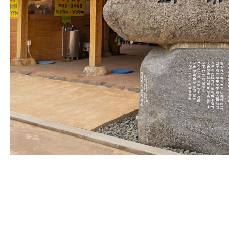
한민족의 대서사시인 박경리의 대하소설 '토지'의 배경 평사리
14동으로 되살아난 소설 속의 최참판댁과 토지 전통 생활 모
재현해 놓은 토지 세트장에서 한민족의 얼을 느껴보세요.
09:00 ~ 20:00 (평일/주말)
경남 하동군 악양면 평사리
055-880-2960