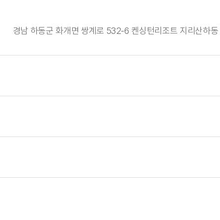
경남 하동군 화개면 쌍계로 532-6 켄싱턴리조트 지리산하동