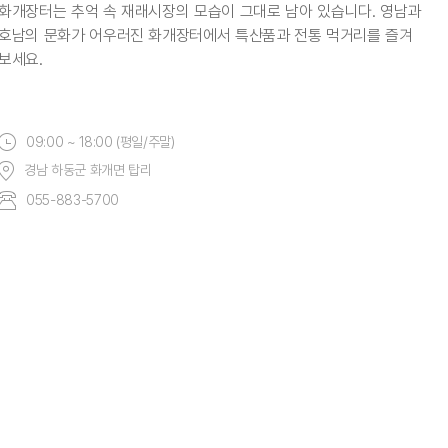
화개장터는 추억 속 재래시장의 모습이 그대로 남아 있습니다. 영남과
호남의 문화가 어우러진 화개장터에서 특산품과 전통 먹거리를 즐겨
보세요.
09:00 ~ 18:00 (평일/주말)
경남 하동군 화개면 탑리
055-883-5700