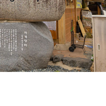
, 한옥
지정 문화재와 일주문, 천왕상, 정상탑, 사천왕수 
습을
문화유산과 칠불암, 국사암, 불일암 등 부속암자가
입구에는 최초로 차를 재배하기 시작한 '차시배지
있습니다.
08:00 ~ 20:00 (평일/주말)
경남 하동군 화개면 쌍계사길 59
055-883-1901