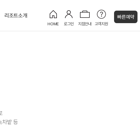
리조트소개
빠른예약
HOME
로그인
지점안내
고객지원
켄싱턴 캐시
디럭스
켄싱턴 BBQ
세작(Sejak)
CU 편의점
로얄스위트
로
녹차밭 등