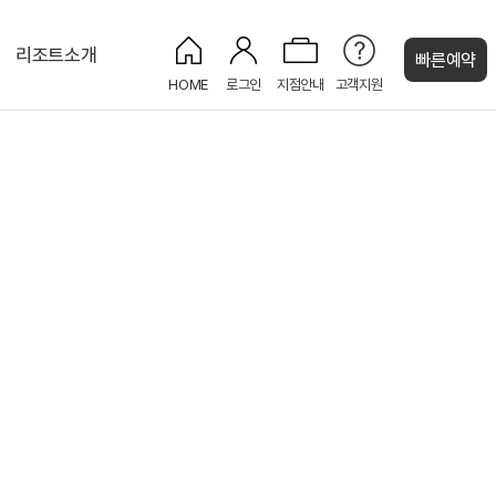
리조트소개
빠른예약
HOME
로그인
지점안내
고객지원
켄싱턴 캐시
디럭스
켄싱턴 BBQ
세작(Sejak)
CU 편의점
로얄스위트