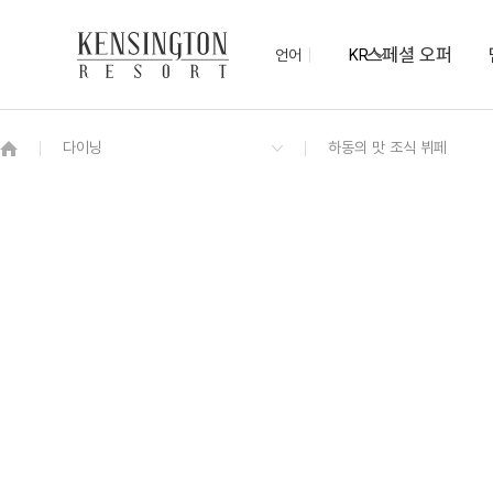
스페셜 오퍼
언어
KR
OVERVIEW
그랜드 켄싱턴 회원권
OVERVIEW
OVERVIEW
OVERVIEW
OVERVIEW
OVERVIEW
패키지
켄싱턴 디럭스
하동의 맛 조식 뷔페
컨벤션(Convention)
KENNY SHOP
하동차 티클래스
NEW
기념품샵 산과 물
프리미어