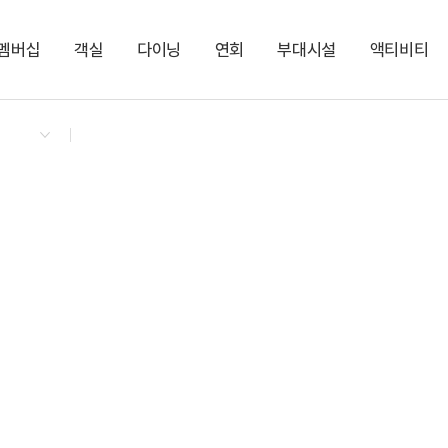
멤버십
객실
다이닝
연회
부대시설
액티비티
켄싱턴 리워즈
켄싱턴 바우처
NEW
다이닝 & 이벤트
켄싱턴 디럭스 스파
켄싱턴 TOGO 야식박스
그랜드(Grand)
다반 카페라운지
지점소식
스튜디오
누마루 한식단품
대작(Dejak)
LEESCENT(리센트)
NEW
디럭스 스파
디럭스 사우나
SPA
NEW