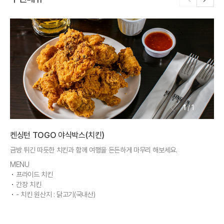
1
/
1
켄싱턴 TOGO 야식박스(치킨)
켄
금방 튀긴 따듯한 치킨과 함께 여행을 든든하게 마무리 해보세요.
하루
MENU
ME
프라이드 치킨
간장 치킨
- 치킨 원산지 : 닭고기(국내산)