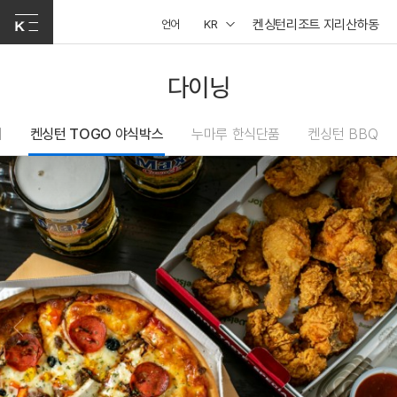
켄싱턴리조트 지리산하동
언어
KR
다이닝
페
켄싱턴 TOGO 야식박스
누마루 한식단품
켄싱턴 BBQ