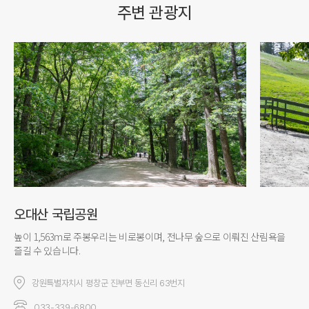
주변 관광지
오대산 국립공원
높이 1,563m로 주봉우리는 비로봉이며, 전나무 숲으로 이뤄진 산림욕을
즐길 수 있습니다.
강원특별자치시 평창군 진부면 동신리 63번지
033-339-6800