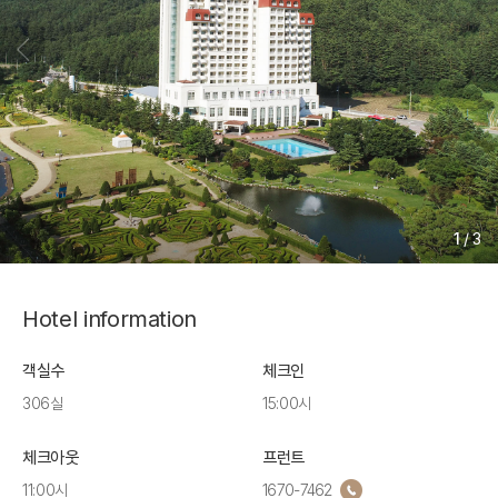
1
/
3
Hotel information
객실수
체크인
306실
15:00시
체크아웃
프런트
11:00시
1670-7462