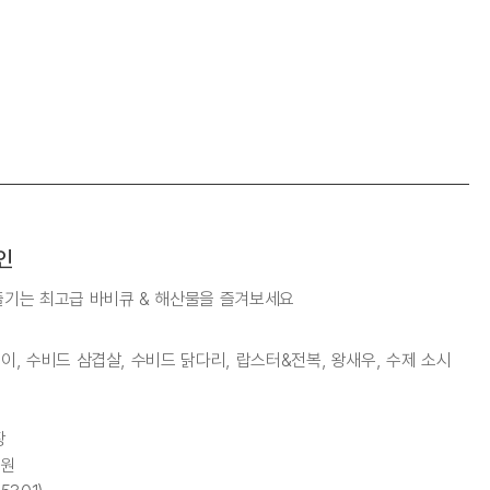
인
즐기는 최고급 바비큐 & 해산물을 즐겨보세요
 구이, 수비드 삼겹살, 수비드 닭다리, 랍스터&전복, 왕새우, 수제 소시
장
0원