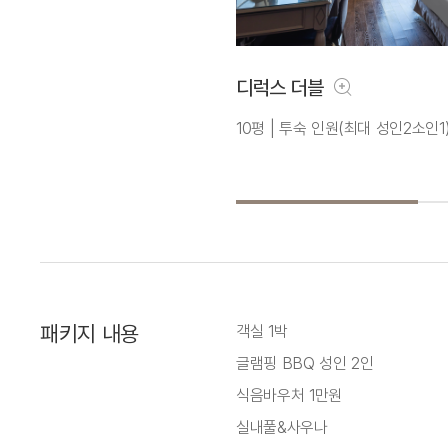
디럭스 더블
10평 | 투숙 인원(최대 성인2소인1)
패키지 내용
객실 1박
글램핑 BBQ 성인 2인
식음바우처 1만원
실내풀&사우나