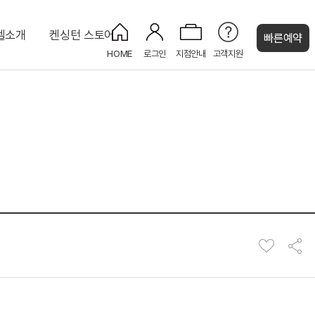
텔소개
켄싱턴 스토어
빠른예약
HOME
로그인
지점안내
고객지원
켄싱턴 캐시
uri
프리미어 더블 가든뷰
키즈카페 KIDS CAFE
KENNY SHOP
디럭스 포인포 키즈룸
피트니스 센터
대 8인)
주니어 스위트
코인 세탁실
인)
NEW