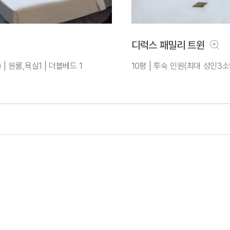
디럭스 패밀리 트윈
 | 원룸,욕실1 | 더블베드 1
10평 | 투숙 인원(최대 성인3소인