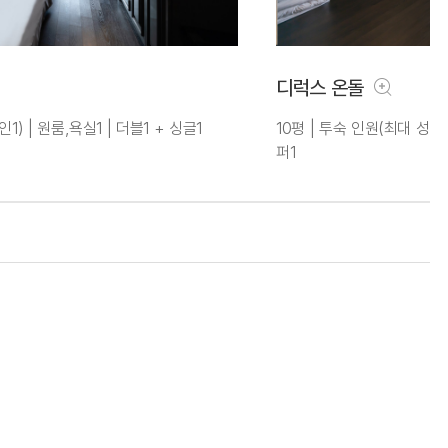
디럭스 온돌
1) | 원룸,욕실1 | 더블1 + 싱글1
10평 | 투숙 인원(최대 성인3
퍼1