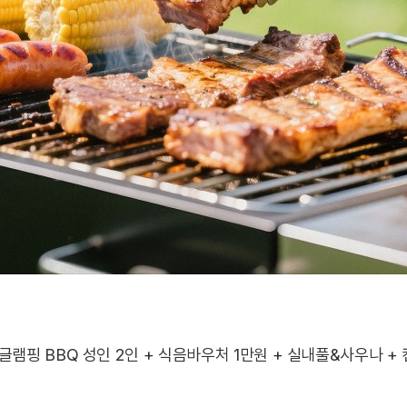
+ 글램핑 BBQ 성인 2인 + 식음바우처 1만원 + 실내풀&사우나 +