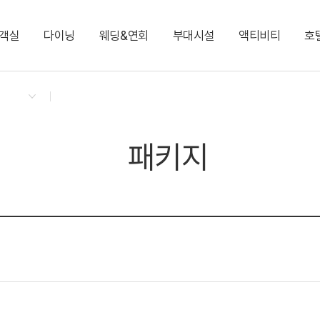
객실
다이닝
웨딩&연회
부대시설
액티비티
호
켄싱턴 리워즈
켄싱턴 바우처
NEW
다이닝 & 이벤트
디럭스 패밀리 트윈
글램핑 빌리지 Glamping
그랜드볼룸 1·2
키즈 월드
프렌치 가든 트레인 투어
지점소식
디럭스 온돌
카페 플로리 Cafe Fle
엘리제 1·2·3
포인포 플레이 라운지
벤츠 전동카
프리미어 온돌 가든뷰
실내풀
디럭스 마이카 키즈룸
사우나
패키지
커넥팅 패밀리 트윈(최대 8인)
커넥팅 패밀리 온돌(최
켄싱턴 뮤지엄
비즈니스 센터
로열 스위트
그랜드 스위트(최대 9