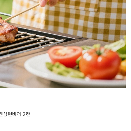
 켄싱턴비어 2캔