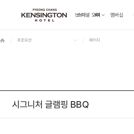
스페셜 오퍼
멤버십
언어
KR
OVERVIEW
그랜드 켄싱턴 회원권
OVERVIEW
OVERVIEW
OVERVIEW
OVERVIEW
OVERVIEW
패키지
디럭스 더블
소금강 Sogeumgang
웨딩 & 가족연
켄싱턴 프렌치 가든
동물먹이 주기 체험
프리미어 패밀리 트윈 가든뷰
[7/1~8/31 운영] 야외 수영장
오픈
커넥팅 패밀리 하이브리드
애니멀 팜
스위트 마이카 키즈룸
레전드 히어로즈 (LEGEND HEROES)
오픈
시그니처 글램핑 BBQ