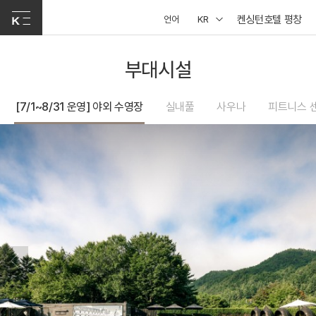
켄싱턴호텔 평창
언어
KR
부대시설
[7/1~8/31 운영] 야외 수영장
실내풀
사우나
피트니스 