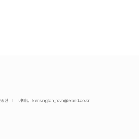
윤종현
이메일 :
kensington_rsvn@eland.co.kr