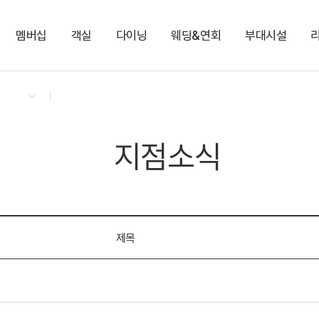
멤버십
객실
다이닝
웨딩&연회
부대시설
켄싱턴 리워즈
켄싱턴 바우처
NEW
다이닝 & 이벤트
디럭스 타이니
누리홀
블루비치
사우나
지점소식
젠트리
동백홀
24시간 셀프빨래방
디럭스 듀크
키즈룸
지점소식
제목