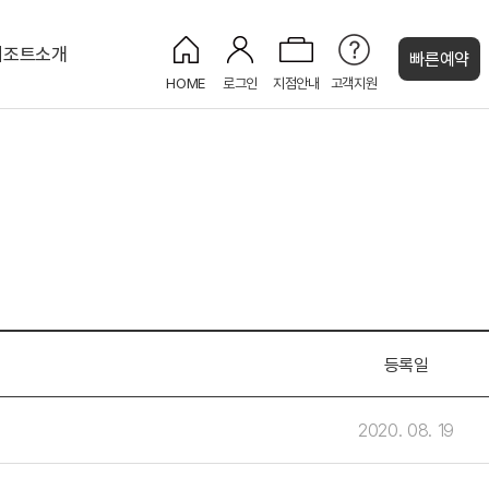
리조트소개
빠른예약
HOME
로그인
지점안내
고객지원
켄싱턴 캐시
디럭스 젠트리
소라홀
펀스테이션
등록일
2020. 08. 19