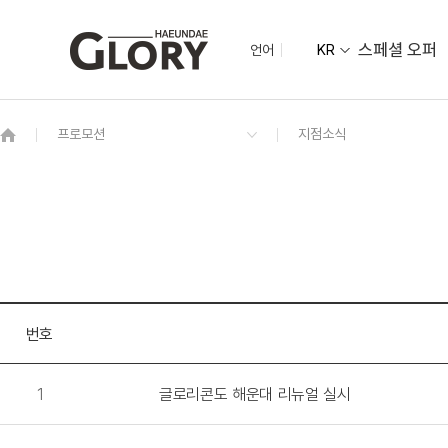
스페셜 오퍼
언어
KR
OVERVIEW
그랜드 켄싱턴 회원권
OVERVIEW
OVERVIEW
OVERVIEW
OVERVIEW
패키지
타이니
봉황정
블루스카이
카페 더 모닝
듀크
편의점
번호
1
글로리콘도 해운대 리뉴얼 실시