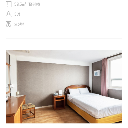
59.5㎡ (18평형)
3명
오션뷰