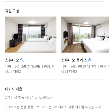
객실 구성
스튜디오
스튜디오 플러스
16평｜성인 3명 (최대 5명) ｜원룸, 욕
16평｜성인 3명 (최대 4명) ｜원룸, 
실1｜더블2
실1｜더블2
※도배, 장판, 주방, TV, 매트리스 
패키지 내용
(3박 이상 투숙 시) 1 박당 71,900원~
※3박 이상 전용 상품으로 1박 또는 2박 예약 시 자동 취소될 수 있습니다.