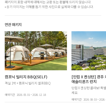
패키지의 포함 내역에 대해서는 교환 또는 환불해 드리지 않습니다.
• 상기 이미지는 이해를 돕기 위한 사진으로 실제와 다를 수 있습니다.
연관 패키지
캠프닉 빌리지 BBQ(SELF)
[민럽 X 켄싱턴] 경주
애슐리퀸즈 런치
객실 1박 + 캠프닉 빌리지 셀프BBQ
민럽 X 켄싱턴 콜라보! 특
세요.
예약기간
2026. 05. 01 ~ 2026. 12. 18
객실 1박 + 뽀로로 아쿠아 
예약기간
2026. 08. 03 ~ 2026. 
런치 3인 + 키즈 플레이존