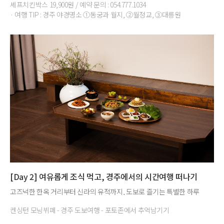
셰프치킨박스 19,900원 / 예약 문의 : 054.777.1034
· 여행 TIP : 경주 야경명소 ①동궁과 월지, ②월정교, ③대릉원
[Day 2] 여유롭게 조식 먹고, 경주에서의 시간여행 떠나기
고즈넉한 한옥 거리부터 신라의 유적까지, 도보로 즐기는 특별한 하루
켄싱턴 모닝뷔페 - 경주 도보여행 - 포토존에서 추억남기기