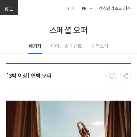
켄싱턴리조트 경주
언어
KR
스페셜 오퍼
패키지
다이닝 & 이벤트
지점소식
[3박 이상] 연박 오퍼