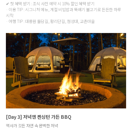
✔ 첫 혜택 받기 : 조식 사전 예약 시 10% 할인 혜택 받기
· 이용 TIP : 시그니처 메뉴, 계절 비빕밥과 뚝배기 불고기로 든든한 하루
시작
· 여행 TIP : 대릉원 돌담길, 황리단길, 첨성대, 교촌마을
[Day 3] 저녁엔 켄싱턴 가든 BBQ
역사가 깃든 자연 속 완벽한 저녁