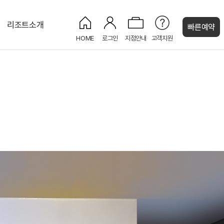
리조트소개
빠른예약
HOME
로그인
지점안내
고객지원
켄싱턴 캐시
명
켄싱턴 주니어 스위트
켄싱턴 가든 BBQ
더 로커스ㅣ최대 150명
코코몽 키즈플레이
NEW
명
소호룸ㅣ최대 12명
코코몽
주니어 스위트
스튜디오