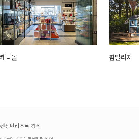
케니몰
팜빌리지
켄싱턴리조트 경주
경상북도 경주시 보문로 182-29