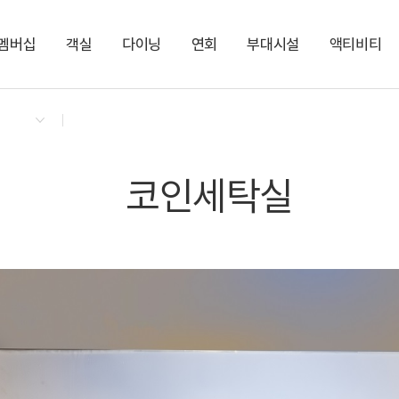
멤버십
객실
다이닝
연회
부대시설
액티비티
켄싱턴 리워즈
켄싱턴 바우처
NEW
다이닝 & 이벤트
켄싱턴 스튜디오 플러스
애슐리퀸즈
더 포럼ㅣ최대 500명
팜빌리지
키즈 클래스
지점소식
켄싱턴 디럭스 플러스
셰프 치킨 박스
더 씨어터ㅣ최대 150
트리하우스
NEW
더 코브ㅣ최대 80명
편의점
더 포인트ㅣ최대 80
켄싱턴 스튜디오
NEW
주니어 스위트 키즈 
코인세탁실
스튜디오 플러스
디럭스