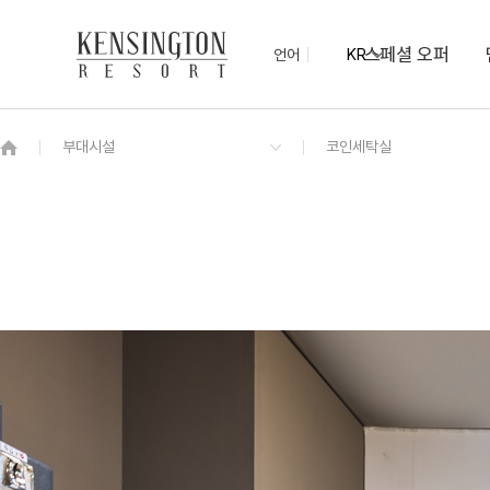
스페셜 오퍼
언어
KR
OVERVIEW
그랜드 켄싱턴 회원권
OVERVIEW
OVERVIEW
OVERVIEW
OVERVIEW
OVERVIEW
패키지
그랜드 스위트
켄싱턴 모닝뷔페
마키컨벤션ㅣ최대 1,000명
케니몰
동물 먹이주기 체험
NEW
더 센트럴ㅣ최대 100명
코인세탁실
켄싱턴 디럭스
디럭스 플러스