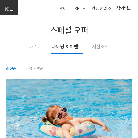
켄싱턴리조트 설악밸리
언어
KR
스페셜 오퍼
패키지
다이닝 & 이벤트
지점소식
최신순
마감 임박순