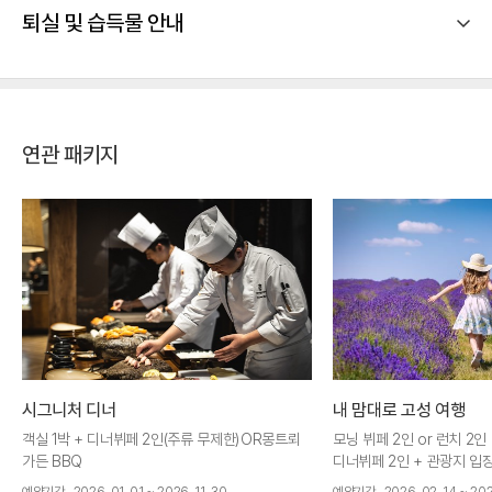
퇴실 및 습득물 안내
연관 패키지
시그니처 디너
내 맘대로 고성 여행
객실 1박 + 디너뷔페 2인(주류 무제한)OR몽트뢰
모닝 뷔페 2인 or 런치 2인 
가든 BBQ
디너뷔페 2인 + 관광지 입장
권 + 주중(월~목) 얼리체크
예약기간
2026. 01. 01 ~ 2026. 11. 30
예약기간
2026. 02. 14 ~ 202