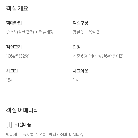
객실 개요
침대타입
객실구성
숲소리(싱글/2층) + 랜덤배정
침실 3 + 욕실 2
객실크기
인원
106㎡ (32평)
기준 6명 (최대 성인6/어린이2)
체크인
체크아웃
15시
11시
객실 어메니티
객실비품
방비세트, 휴지통, 옷걸이, 빨래건조대, 미용티슈,