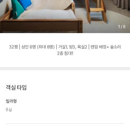
1
/
8
32평 | 성인 6명 (최대 8명) | 거실1, 방3, 욕실2 | 랜덤 배정+ 숲소리
2층 침대1
객실 타입
빌라형
8실