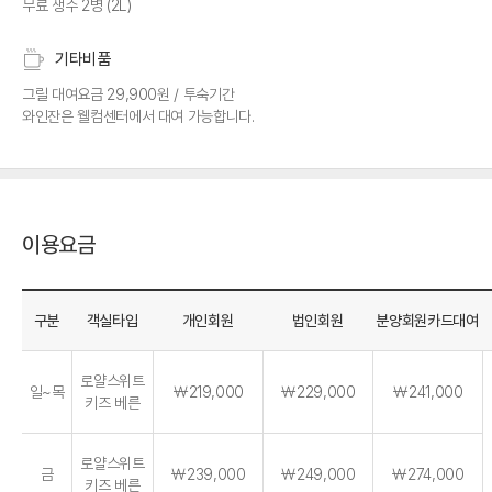
무료 생수 2병 (2L)
기타비품
그릴 대여요금 29,900원 / 투숙기간
와인잔은 웰컴센터에서 대여 가능합니다.
이용요금
구분
객실타입
개인회원
법인회원
분양회원카드대여
로얄스위트
일~목
￦219,000
￦229,000
￦241,000
키즈 베른
로얄스위트
금
￦239,000
￦249,000
￦274,000
키즈 베른