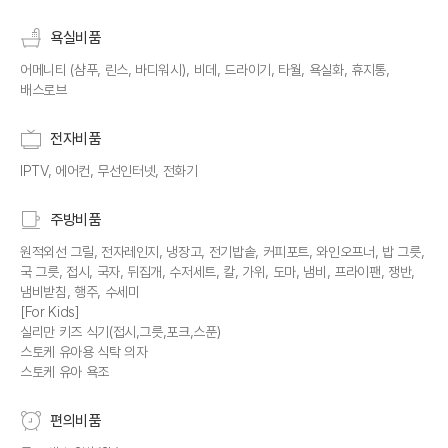
욕실비품
어메니티 (샴푸, 린스, 바디워시), 비데, 드라이기, 타월, 욕실화, 휴지통,
배스로브
전자비품
IPTV, 에어컨, 무선인터넷, 전화기
주방비품
원적외선 그릴, 전자레인지, 냉장고, 전기밥솥, 커피포트, 와인오프너, 밥 그릇,
국 그릇, 접시, 국자, 뒤집개, 수저세트, 칼, 가위, 도마, 냄비, 프라이팬, 쟁반,
냄비받침, 행주, 수세미
[For Kids]
실리만 키즈 식기(접시,그릇,포크,스푼)
스토케 유아용 식탁 의자
스토케 유아 욕조
편의비품