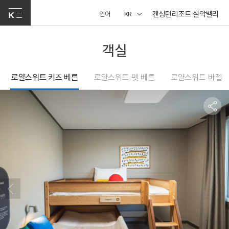
켄싱턴리조트 설악밸리
언어
KR
객실
로얄스위트 키즈 베른
로얄스위트 펫 베른
로얄스위트 바젤