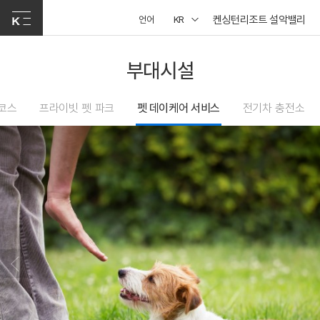
켄싱턴리조트 설악밸리
언어
KR
부대시설
코스
프라이빗 펫 파크
펫 데이케어 서비스
전기차 충전소