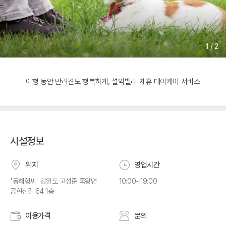
1
/
2
여행 동안 반려견도 행복하게, 설악밸리 제휴 데이케어 서비스
시설정보
위치
영업시간
'동해형씨' 강원도 고성준 죽왕면
10:00~19:00
공현진길 64 1층
이용가격
문의