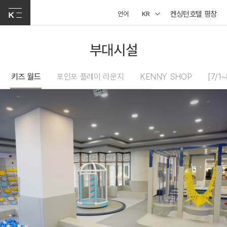
켄싱턴호텔 평창
언어
KR
부대시설
키즈 월드
포인포 플레이 라운지
KENNY SHOP
[7/1