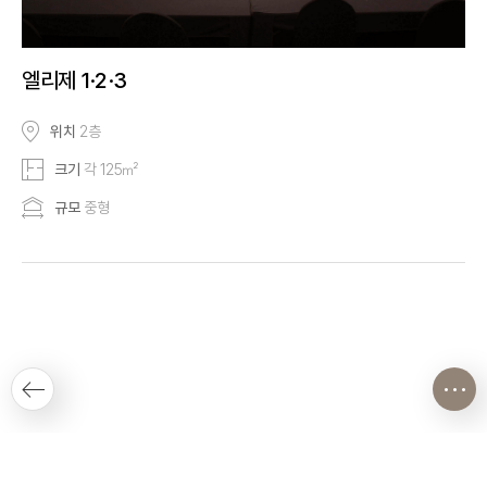
엘리제 1·2·3
위치
2층
크기
각 125㎡
규모
중형