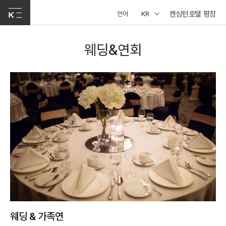
켄싱턴호텔 평창
언어
KR
웨딩&연회
웨딩 & 가족연