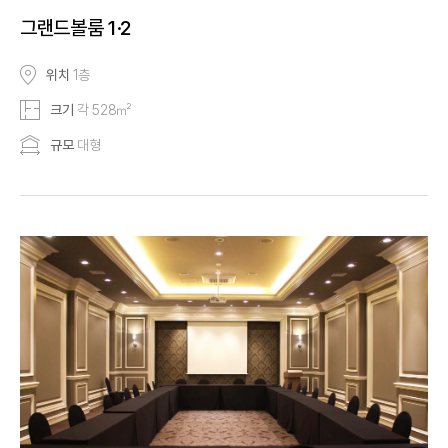
그랜드볼룸 1·2
위치
1층
크기
각 528㎡
규모
대형