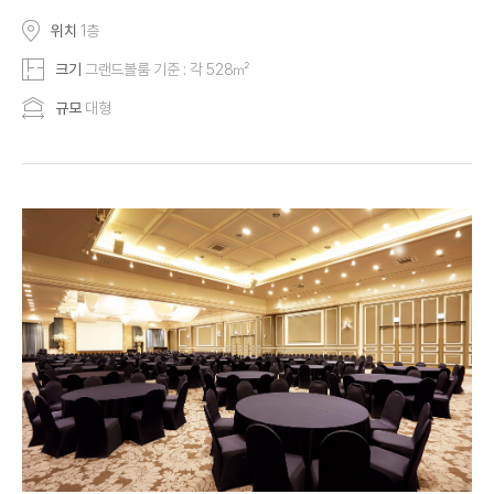
위치
1층
크기
그랜드볼룸 기준 : 각 528㎡
규모
대형