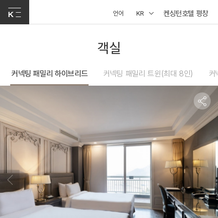
켄싱턴호텔 평창
언어
KR
객실
커넥팅 패밀리 하이브리드
커넥팅 패밀리 트윈(최대 8인)
커