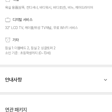
욕실 용품(샴푸, 컨디셔너, 바디워시, 바디로션), 비누, 헤어드라이어
디지털 서비스
32” LCD TV, 케이블/위성 TV채널, 무료 WI-FI 서비스
기타
침실 1: 더블베드 2, 침실 2: 싱글토퍼 2
소인 기준 : 초등학생까지 (0~13세)
안내사항
연관 패키지