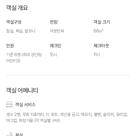
객실 개요
객실구성
전망
객실 크기
침실, 욕실, 발코니
마운틴뷰
66㎡
인원
체크인
체크아웃
기준 6명
(최대 성인6/
15시
11시
어린이3)
객실 어메니티
객실 서비스
생수 2병, 무료 티&커피, 티 포트, 개인용 금고, 메모지, 볼펜, 슬리퍼, 유리컵,
머그컵, 화장거울 (각 객실별 구비)
욕실