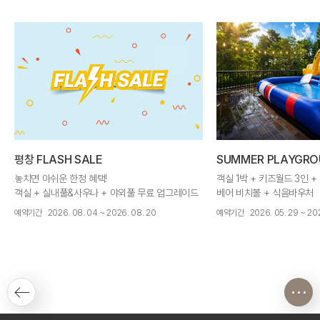
평창 FLASH SALE
SUMMER PLAYGRO
놓치면 아쉬운 한정 혜택!
객실 1박 + 키즈월드 3인 +
객실 + 실내풀&사우나 + 야외풀 무료 업그레이드
베어 비치볼 + 식음바우처
+ 주중 레이트 체크아웃 12시
예약기간
2026. 08. 04 ~ 2026. 08. 20
예약기간
2026. 05. 29 ~ 202