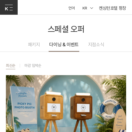
켄싱턴호텔 평창
언어
KR
스페셜 오퍼
패키지
다이닝 & 이벤트
지점소식
최신순
마감 임박순