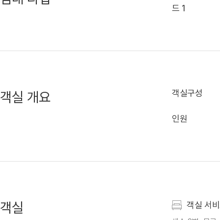
드 1
객실구성
객실 개요
인원
객실
객실 서