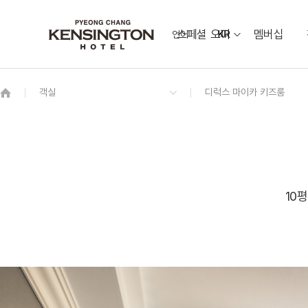
스페셜 오퍼
멤버십
언어
KR
OVERVIEW
그랜드 켄싱턴 회원권
OVERVIEW
OVERVIEW
OVERVIEW
OVERVIEW
OVERVIEW
패키지
디럭스 더블
소금강 Sogeumgang
웨딩 & 가족연
켄싱턴 프렌치 가든
동물먹이 주기 체험
프리미어 패밀리 트윈 가든뷰
[7/1~8/31 운영] 야외 수영장
오픈
커넥팅 패밀리 하이브리드
애니멀 팜
스위트 마이카 키즈룸
레전드 히어로즈 (LEGEND HEROES)
오픈
10평