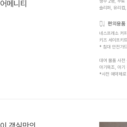
생수 2병, 무료
어메니티
슬리퍼, 유리컵,
편의용품
네스프레소 커
키즈 세이프키트
* 침대 안전가드
대여 물품 사전
아기욕조, 아기
*사전 예약제로
이 객실만의