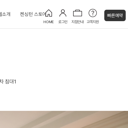
텔소개
켄싱턴 스토어
빠른예약
HOME
로그인
지점안내
고객지원
켄싱턴 캐시
uri
프리미어 더블 가든뷰
키즈카페 KIDS CAFE
KENNY SHOP
디럭스 포인포 키즈룸
피트니스 센터
대 8인)
주니어 스위트
코인 세탁실
인)
NEW
동차 침대1