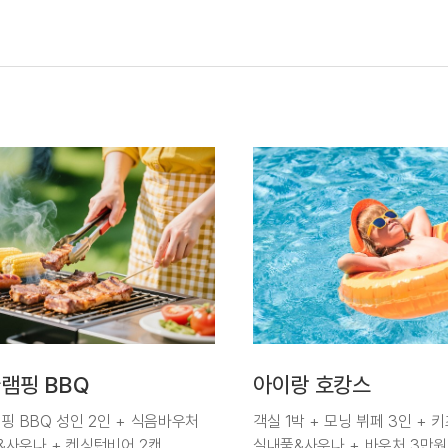
램핑 BBQ
아이랑 호캉스
램핑 BBQ 성인 2인 + 식음바우처
객실 1박 + 모닝 뷔페 3인 + 
&사우나 + 켄싱턴비어 2캔
실내풀&사우나 + 바우처 3만원