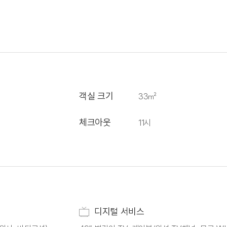
객실 크기
33㎡
체크아웃
11시
디지털 서비스