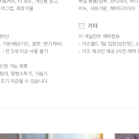
 티&커피, 티 포트, 개인용 금고,
욕실 용품(샴푸, 컨디셔너, 바디
 머그컵, 화장거울
비누, 샤워가운, 헤어드라이어
기타
피머신
이 객실만의 혜택정보
 기본세팅(가드, 발판, 변기커버)
- 키즈월드 1일 입장(성인1인, 
 - 만 5세 이상 사용 불가
- 키즈 체크인 제공 (사전 예약 
 신청 가능 목록
 침대, 젖병소독기, 가습기
 조기 마감될 수 있습니다.