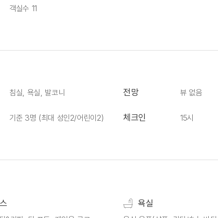
객실수 11
전망
침실, 욕실, 발코니
뷰 없음
체크인
기준 3명
(최대 성인2/어린이2)
15시
비스
욕실