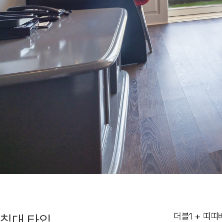
더블1 + 띠띠
침대 타입