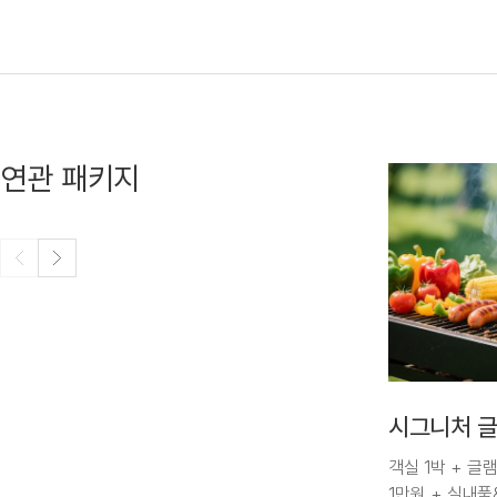
연관 패키지
시그니처 글
객실 1박 + 글
1만원 + 실내풀