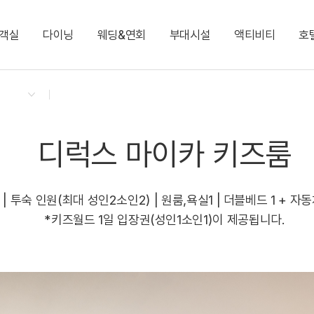
객실
다이닝
웨딩&연회
부대시설
액티비티
호
켄싱턴 리워즈
켄싱턴 바우처
NEW
다이닝 & 이벤트
디럭스 패밀리 트윈
글램핑 빌리지 Glamping
그랜드볼룸 1·2
키즈 월드
프렌치 가든 트레인 투어
지점소식
디럭스 온돌
카페 플로리 Cafe Fle
엘리제 1·2·3
포인포 플레이 라운지
벤츠 전동카
프리미어 온돌 가든뷰
실내풀
디럭스 마이카 키즈룸
사우나
디럭스 마이카 키즈룸
커넥팅 패밀리 트윈(최대 8인)
커넥팅 패밀리 온돌(최
켄싱턴 뮤지엄
비즈니스 센터
로열 스위트
그랜드 스위트(최대 9
 | 투숙 인원(최대 성인2소인2) | 원룸,욕실1 | 더블베드 1 + 자
*키즈월드 1일 입장권(성인1소인1)이 제공됩니다.