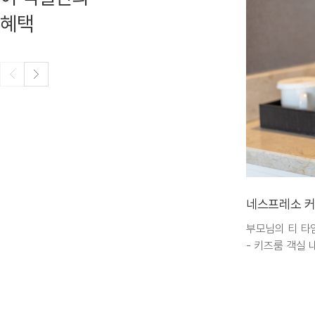
혜택
네스프레소 커
부모님의 티 타
- 키즈룸 객실