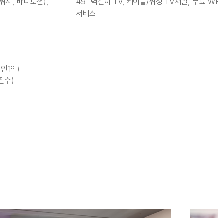
워시, 바디로션),
49” 벽걸이 TV, 케이블/위성 TV채널, 무료 WI-
서비스
소인1인)
필수)