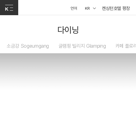
켄싱턴호텔 평창
언어
KR
다이닝
소금강 Sogeumgang
글램핑 빌리지 Glamping
카페 플로리 C