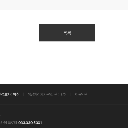
목록
인정보처리방침
영상처리기기운영, 관리방침
이용약관
창
카페 플로리
033.330.5301