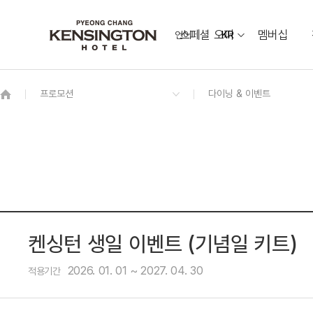
스페셜 오퍼
멤버십
언어
KR
OVERVIEW
그랜드 켄싱턴 회원권
OVERVIEW
OVERVIEW
OVERVIEW
OVERVIEW
OVERVIEW
패키지
디럭스 더블
소금강 Sogeumgang
웨딩 & 가족연
켄싱턴 프렌치 가든
동물먹이 주기 체험
프리미어 패밀리 트윈 가든뷰
[7/1~8/31 운영] 야외 수영장
오픈
커넥팅 패밀리 하이브리드
애니멀 팜
스위트 마이카 키즈룸
레전드 히어로즈 (LEGEND HEROES)
오픈
켄싱턴 생일 이벤트 (기념일 키트)
2026. 01. 01 ~ 2027. 04. 30
적용기간