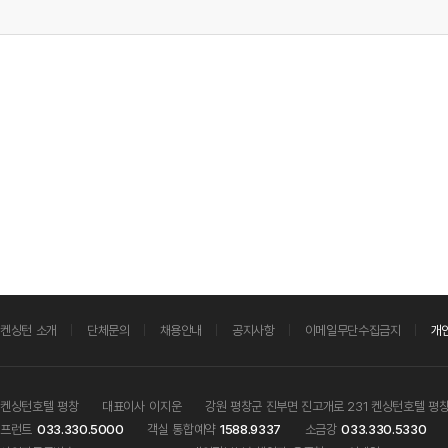
켄싱턴 소개
단체문의
채용안내
공지사항
이메일무단수집금지
개
켄싱턴호텔 평창
대표이사
이지운
강원 평창군 진부면 진고개로 231 켄싱턴호텔 평
프런트
033.330.5000
객실 통합예약
1588.9337
소금강
033.330.5330