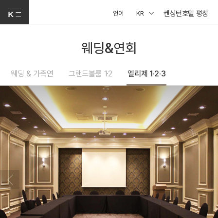
켄싱턴호텔 평창
언어
KR
웨딩&연회
웨딩 & 가족연
그랜드볼룸 1·2
엘리제 1·2·3