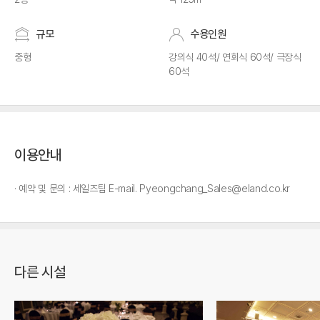
규모
수용인원
중형
강의식 40석/ 연회식 60석/ 극장식
60석
이용안내
예약 및 문의 : 세일즈팀 E-mail. Pyeongchang_Sales@eland.co.kr
다른 시설