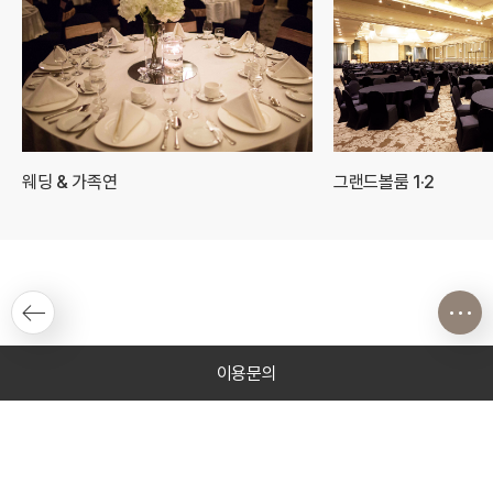
웨딩 & 가족연
그랜드볼룸 1·2
이용문의