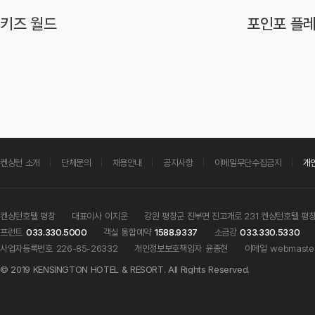
키즈 월드
포인포 플
켄싱턴 소개
단체문의
채용안내
공지사항
이메일무단수집금지
개
켄싱턴호텔 평창
대표이사
이지운
강원 평창군 진부면 진고개로 231 켄싱턴호텔 평
프런트
033.330.5000
객실 통합예약
1588.9337
소금강
033.330.5330
사업자등록번호
226-85-26332
개인정보보호책임자
윤종현
이메일
webmaster
© 2019 KENSINGTON HOTEL & RESORT. All Rights Reserved.