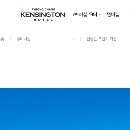
스페셜 오퍼
멤버십
언어
KR
OVERVIEW
그랜드 켄싱턴 회원권
OVERVIEW
OVERVIEW
OVERVIEW
OVERVIEW
OVERVIEW
패키지
디럭스 더블
소금강 Sogeumgang
웨딩 & 가족연
켄싱턴 프렌치 가든
동물먹이 주기 체험
프리미어 패밀리 트윈 가든뷰
[7/1~8/31 운영] 야외 수영장
오픈
커넥팅 패밀리 하이브리드
애니멀 팜
스위트 마이카 키즈룸
레전드 히어로즈 (LEGEND HEROES)
오픈