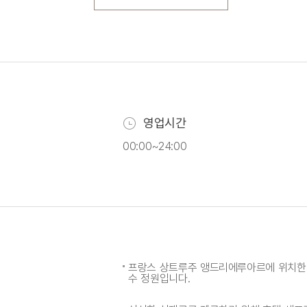
영업시간
00:00~24:00
프랑스 상트루주 앵드리에루아르에 위치한 
수 정원입니다.