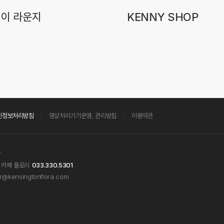
레이 라운지
KENNY SHOP
인정보처리방침
영상처리기기운영, 관리방침
이용약관
창
카페 플로리
033.330.5301
@kensingtonflora.com