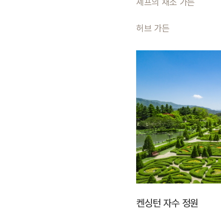
셰프의 채소 가든
허브 가든
켄싱턴 자수 정원