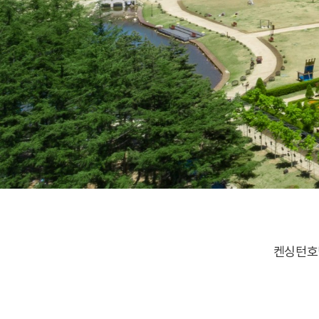
켄싱턴호텔