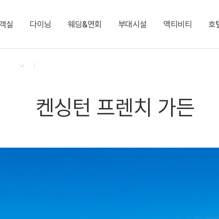
객실
다이닝
웨딩&연회
부대시설
액티비티
호
켄싱턴 리워즈
켄싱턴 바우처
NEW
다이닝 & 이벤트
디럭스 패밀리 트윈
글램핑 빌리지 Glamping
그랜드볼룸 1·2
키즈 월드
프렌치 가든 트레인 투어
지점소식
디럭스 온돌
카페 플로리 Cafe Fle
엘리제 1·2·3
포인포 플레이 라운지
벤츠 전동카
프리미어 온돌 가든뷰
실내풀
디럭스 마이카 키즈룸
사우나
켄싱턴 프렌치 가든
커넥팅 패밀리 트윈(최대 8인)
커넥팅 패밀리 온돌(최
켄싱턴 뮤지엄
비즈니스 센터
로열 스위트
그랜드 스위트(최대 9