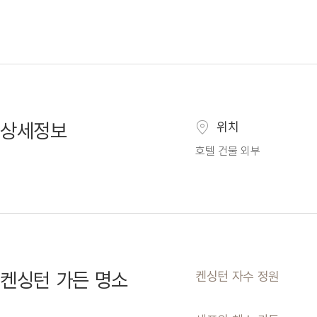
상세정보
위치
호텔 건물 외부
켄싱턴 가든 명소
켄싱턴 자수 정원