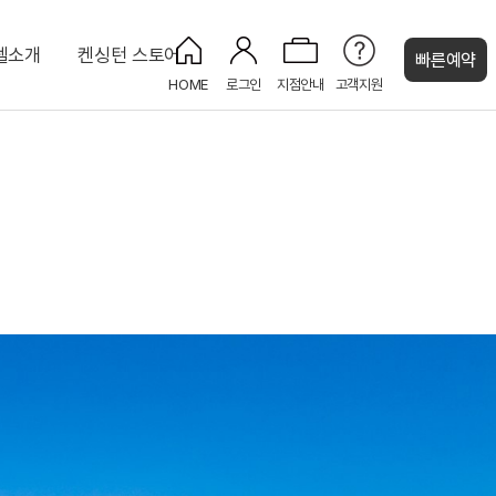
텔소개
켄싱턴 스토어
빠른예약
HOME
로그인
지점안내
고객지원
켄싱턴 캐시
uri
프리미어 더블 가든뷰
키즈카페 KIDS CAFE
KENNY SHOP
디럭스 포인포 키즈룸
피트니스 센터
대 8인)
주니어 스위트
코인 세탁실
인)
NEW