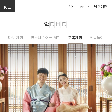
남원예촌
언어
KR
액티비티
다도 체험
판소리 가야금 체험
한복체험
전통놀이