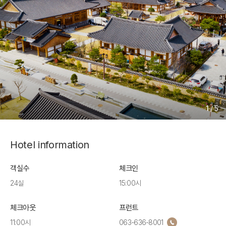
1
/
5
Hotel information
객실수
체크인
24실
15:00시
체크아웃
프런트
11:00시
063-636-8001