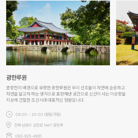
광한루원
춘향전의 배경으로 유명한 광한루원은 우리 선조들이 자연에 순응하고
자연을 닮고자 하는 생각으로 표현해낸 공간으로 신선이 사는 이상향을
지상에 건절한 조선시대 대표적인 정원입니다.
09:00 ~ 20:00 (평일/주말)
전북 남원시 요천로 1447 광한루
063-625-4861