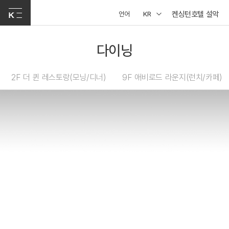
켄싱턴호텔 설악
언어
KR
다이닝
2F 더 퀸 레스토랑(모닝/디너)
9F 애비로드 라운지(런치/카페)