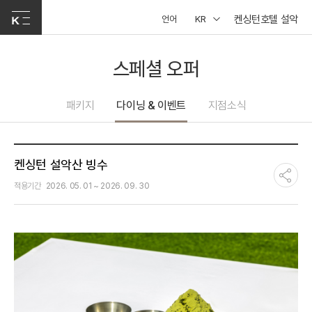
켄싱턴호텔 설악
언어
KR
스페셜 오퍼
패키지
다이닝 & 이벤트
지점소식
켄싱턴 설악산 빙수
적용기간
2026. 05. 01 ~ 2026. 09. 30