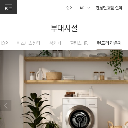
켄싱턴호텔 설악
언어
KR
부대시설
HOP
비즈니스센터
북카페
필링스 1F.
런드리 라운지