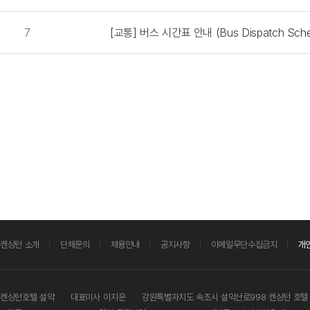
7
[교통] 버스 시간표 안내 (Bus Dispatch Sche
켄싱턴 소개
단체문의
채용안내
공지사항
이메일무단수집금지
개
켄싱턴호텔 설악
대표이사
이지운
강원특별자치도 속초시 설악산로998 켄싱턴 호텔