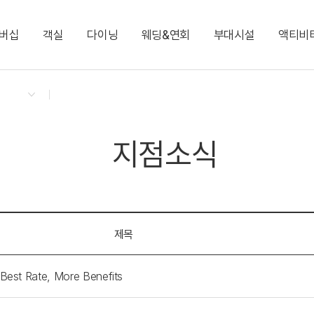
버십
객실
다이닝
웨딩&연회
부대시설
액티비
켄싱턴 리워즈
켄싱턴 바우처
NEW
다이닝 & 이벤트
스탠다드 킹(설악산 비전망)
9F 애비로드 라운지(런치/카페)
윈저홀(웨딩)
스타 뮤지엄
느린 우체통
지점소식
디럭스(저층 설악산 
2F 테라스 BBQ(디너
윈저홀
KENNY SHOP
이그제큐티브 패밀리(리뉴얼)
필링스 1F.
코리안 스위트
런드리 라운지
NEW
지점소식
엘리자베스 스위트
로라 애슐리 스위트
제목
 Rate, More Benefits