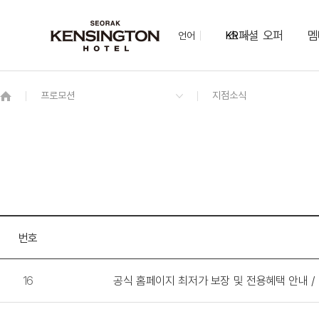
스페셜 오퍼
멤
언어
KR
OVERVIEW
그랜드 켄싱턴 회원권
OVERVIEW
OVERVIEW
OVERVIEW
OVERVIEW
OVERVIEW
패키지
스탠다드 온돌(설악산 비전망)
2F 더 퀸 레스토랑(모닝/디너)
가든 웨딩
더블데커
하이킹 장비 렌탈 서비스
NEW
이그제큐티브(리뉴얼)
북카페
가얏고
NEW
다이애나 스위트
번호
16
공식 홈페이지 최저가 보장 및 전용혜택 안내 / Best