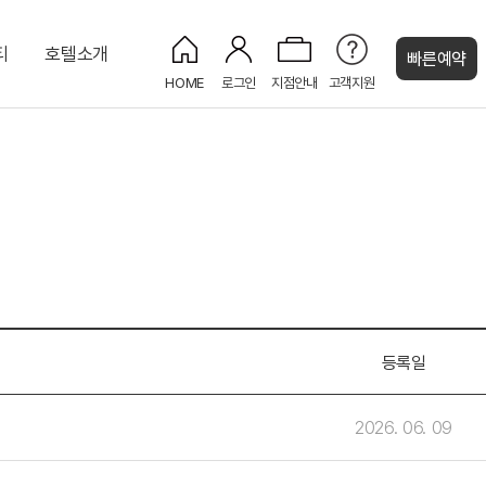
티
호텔소개
빠른예약
HOME
로그인
지점안내
고객지원
켄싱턴 캐시
전망)
/시즌)
프리미어(고층 설악산 전망)
프린세스홀
비즈니스센터
웨스턴 스위트
프레지덴셜 스위트
로열
등록일
2026. 06. 09