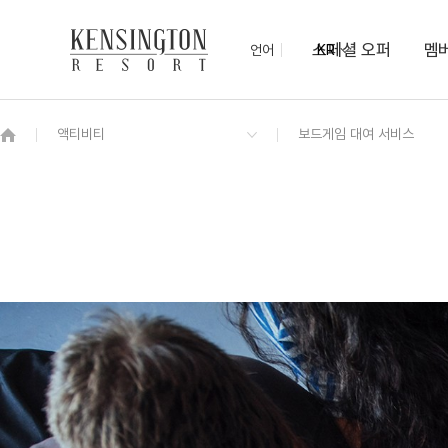
스페셜 오퍼
멤
언어
KR
OVERVIEW
그랜드 켄싱턴 회원권
OVERVIEW
OVERVIEW
OVERVIEW
OVERVIEW
OVERVIEW
패키지
디럭스 플러스
켄싱턴 조식 (한양식당)
무궁화
야외 수영장
관광지 할인혜택
7/10 ~ 8/17
켄싱턴 로열 스위트 (클린룸)
오닉스
아침고요수목원
힐링 해먹존
로열 스위트
보드게임 대여 서비스