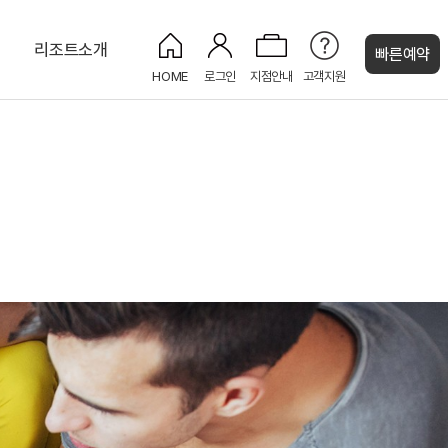
티
리조트소개
빠른예약
HOME
로그인
지점안내
고객지원
켄싱턴 캐시
마을
주니어스위트 플러스
사파이어
키즈 도서관
남이섬(나미나라공화국)
주니어 스위트
페리 크루즈
편의점