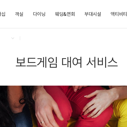
버십
객실
다이닝
웨딩&연회
부대시설
액티비
켄싱턴 리워즈
켄싱턴 바우처
NEW
다이닝 & 이벤트
켄싱턴 디럭스 (클린룸)
켄싱턴 가든 BBQ
비가림
팜 빌리지
토끼 먹이주기 체험
지점소식
프리미어 플러스
로비라운지(카페)
다이아몬드
키즈 브릭 플레이존
쁘띠프랑스&이태리
디럭스
하영홀
아침고요동물원
프리미어
가평 레일바이크
Kensington X 인생네컷
KENNY-SHOP
보드게임 대여 서비스