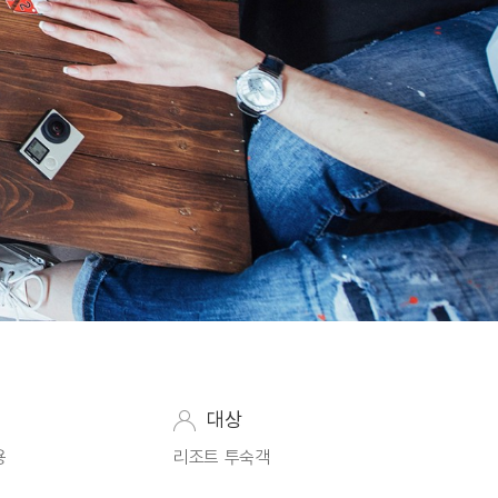
대상
용
리조트 투숙객