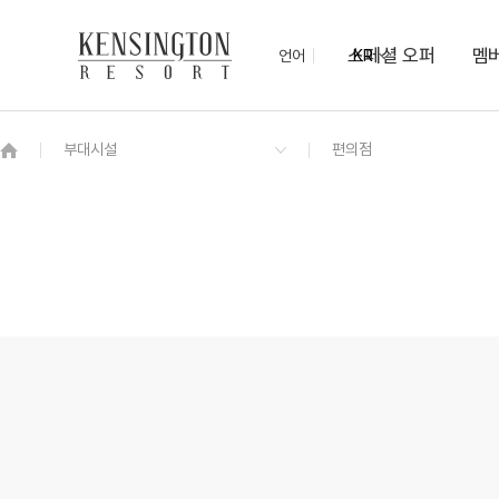
스페셜 오퍼
멤
언어
KR
OVERVIEW
그랜드 켄싱턴 회원권
OVERVIEW
OVERVIEW
OVERVIEW
OVERVIEW
OVERVIEW
패키지
디럭스 플러스
켄싱턴 조식 (한양식당)
무궁화
야외 수영장
관광지 할인혜택
7/10 ~ 8/17
켄싱턴 로열 스위트 (클린룸)
오닉스
아침고요수목원
힐링 해먹존
로열 스위트
보드게임 대여 서비스