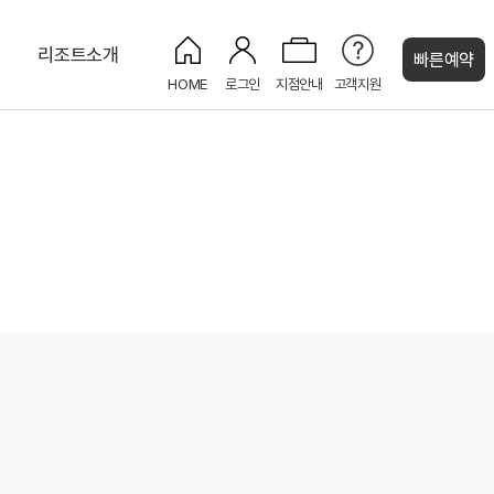
티
리조트소개
빠른예약
HOME
로그인
지점안내
고객지원
켄싱턴 캐시
마을
주니어스위트 플러스
사파이어
키즈 도서관
남이섬(나미나라공화국)
주니어 스위트
페리 크루즈
편의점