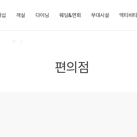
버십
객실
다이닝
웨딩&연회
부대시설
액티비
켄싱턴 리워즈
켄싱턴 바우처
NEW
다이닝 & 이벤트
켄싱턴 디럭스 (클린룸)
켄싱턴 가든 BBQ
비가림
팜 빌리지
토끼 먹이주기 체험
지점소식
프리미어 플러스
로비라운지(카페)
다이아몬드
키즈 브릭 플레이존
쁘띠프랑스&이태리
디럭스
하영홀
아침고요동물원
프리미어
가평 레일바이크
Kensington X 인생네컷
KENNY-SHOP
편의점