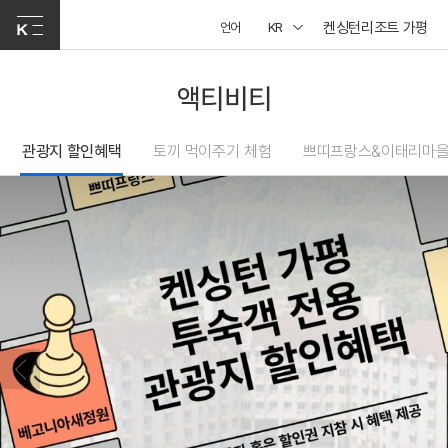
켄싱턴리조트 가평
언어
KR
액티비티
관광지 할인혜택
토끼 먹이주기 체험
쁘띠프랑스&이태리마