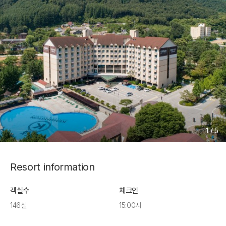
1
/
5
Resort information
객실수
체크인
146실
15:00시