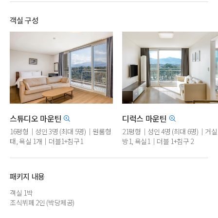
객실 구성
스튜디오 마운틴
디럭스 마운틴
16평형｜성인 3명 (최대 5명)｜원룸형
21평형｜성인 4명 (최대 6명)｜거실1
태, 욕실 1개｜더블1+침구1
방1, 욕실1｜더블 1+침구 2
(비리뉴얼/취사/저층배정)
(비리뉴얼/취사/저층배정)
패키지 내용
객실 1박
조식뷔페 2인 (박당제공)