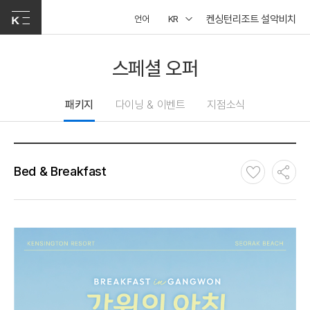
켄싱턴리조트 설악비치
언어
KR
스페셜 오퍼
패키지
다이닝 & 이벤트
지점소식
Bed & Breakfast