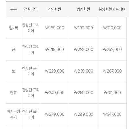
구분
객실타입
개인회원
법인회원
분양회원카드대여
켄싱턴 프리
일~목
￦189,000
￦199,000
￦210,000
미어
켄싱턴 프리
금
￦219,000
￦229,000
￦252,000
미어
켄싱턴 프리
토
￦229,000
￦239,000
￦287,000
미어
켄싱턴 프리
연휴
￦249,000
￦259,000
￦311,000
미어
하계극성
켄싱턴 프리
￦279,000
￦289,000
￦347,000
수기
미어