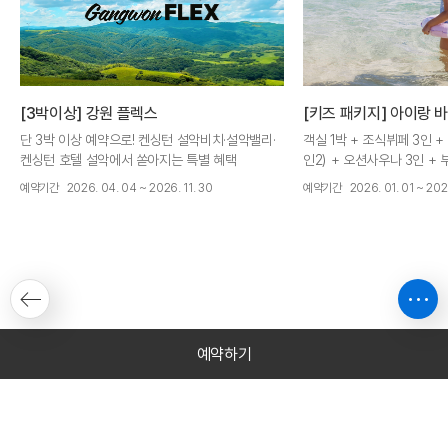
[3박이상] 강원 플렉스
[키즈 패키지] 아이랑 
단 3박 이상 예약으로! 켄싱턴 설악비치·설악밸리·
객실 1박 + 조식뷔페 3인 +
켄싱턴 호텔 설악에서 쏟아지는 특별 혜택
인2) + 오션사우나 3인 +
[3박 이상] 객실 20% 할인(1박당 79,200원) + 6
기프트
예약기간
2026. 04. 04 ~ 2026. 11. 30
예약기간
2026. 01. 01 ~ 2026
가지 혜택 1회 제공
예약하기