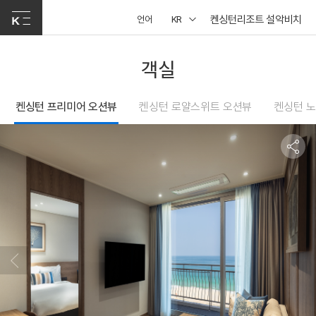
켄싱턴리조트 설악비치
언어
KR
객실
켄싱턴 프리미어 오션뷰
켄싱턴 로얄스위트 오션뷰
켄싱턴 