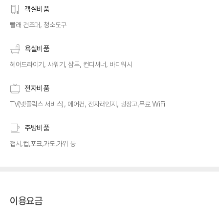
객실비품
빨래 건조대, 청소도구
욕실비품
헤어드라이기, 샤워기, 샴푸, 컨디셔너, 바디워시
전자비품
TV(넷플릭스 서비스), 에어컨, 전자레인지, 냉장고,무료 WiFi
주방비품
접시,컵,포크,과도,가위 등
이용요금