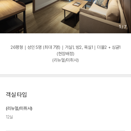
1
/
7
26평형｜성인 5명 (최대 7명)｜거실1, 방2, 욕실1｜더블2 + 싱글1
(현장배정)
(리뉴얼/미취사)
객실 타입
(리뉴얼/미취사)
12실