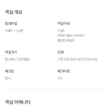
객실 개요
침대타입
객실구성
더블2 + 싱글1
거실1
(바테이블or소파테이
블/방2/욕실1
객실크기
인원
85.95㎡ (26평형)
기준 5명 (최대 성인7/어린이0)
체크인
체크아웃
15시
11시
객실 어메니티