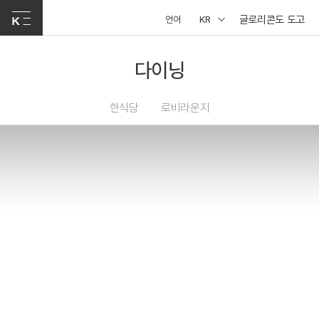
글로리콘도 도고
언어
KR
다이닝
한식당
로비라운지