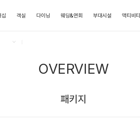
버십
객실
다이닝
웨딩&연회
부대시설
액티비
켄싱턴 리워즈
켄싱턴 바우처
NEW
다이닝 & 이벤트
젠트리
로비라운지
블루스카이1
사우나
케니 동화나라 & 만들기 클래스
지점소식
노블
블루스카이2
펀스테이션
OVERVIEW
패키지