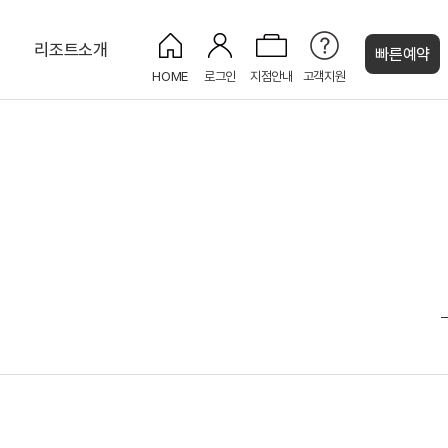
티
리조트소개
빠른예약
HOME
로그인
지점안내
고객지원
켄싱턴 캐시
스위트
편의점