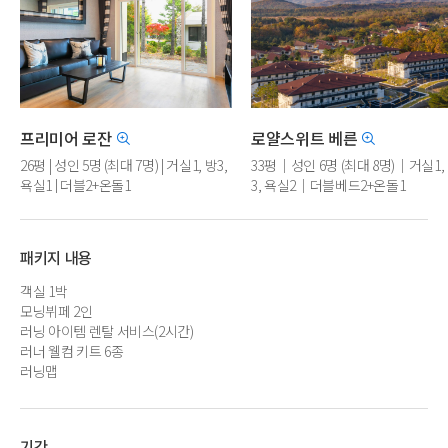
프리미어 로잔
로얄스위트 베른
26평 | 성인 5명 (최대 7명) | 거실1, 방3,
33평｜성인 6명 (최대 8명)｜거실1,
욕실1 | 더블2+온돌1
3, 욕실2｜더블베드2+온돌1
패키지 내용
객실 1박
모닝뷔페 2인
러닝 아이템 렌탈 서비스(2시간)
러너 웰컴 키트 6종
러닝맵
기간