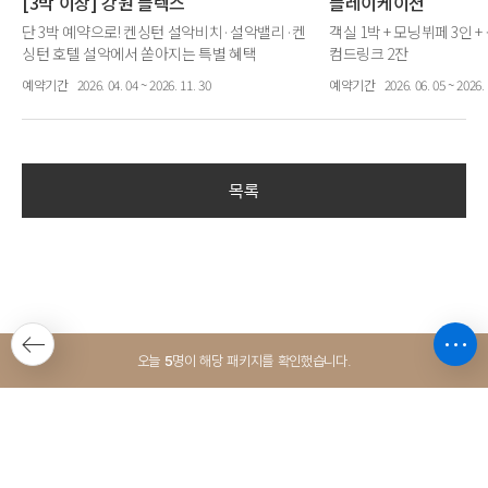
[3박 이상] 강원 플렉스
플레이케이션
단 3박 예약으로! 켄싱턴 설악비치·설악밸리·켄
객실 1박 + 모닝뷔페 3인 
싱턴 호텔 설악에서 쏟아지는 특별 혜택
컴드링크 2잔
[3박 이상] 객실 20% 할인(1박당 159,967원) + 6
예약기간
2026. 04. 04 ~ 2026. 11. 30
예약기간
2026. 06. 05 ~ 2026. 
가지 혜택 1회 제공
목록