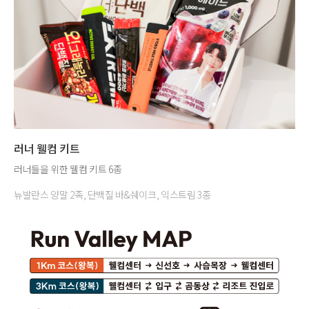
러너 웰컴 키트
러너들을 위한 웰컴 키트 6종
뉴발란스 양말 2족, 단백질 바&쉐이크, 익스트림 3종