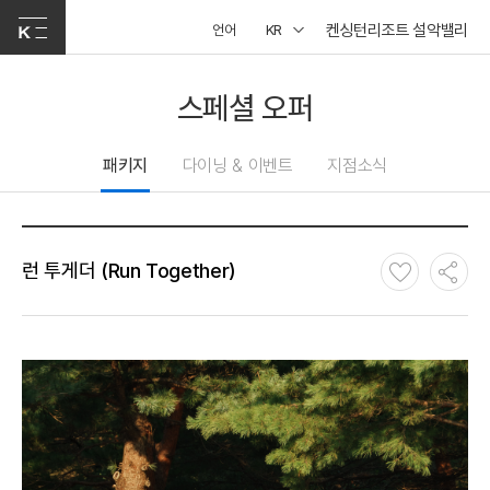
켄싱턴리조트 설악밸리
언어
KR
스페셜 오퍼
패키지
다이닝 & 이벤트
지점소식
런 투게더 (Run Together)