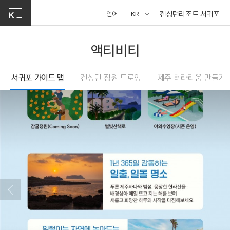
켄싱턴리조트 서귀포
언어
KR
액티비티
서귀포 가이드 맵
켄싱턴 정원 드로잉
제주 테라리움 만들기