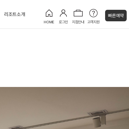
리조트소개
빠른예약
HOME
로그인
지점안내
고객지원
켄싱턴 캐시
프리미어 플러스
카페 더 모닝
LEGEND HEROES
올레 7코스
NEW
셀프 런드리룸