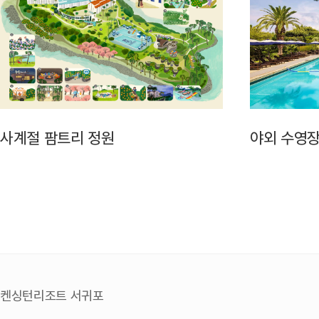
사계절 팜트리 정원
야외 수영
켄싱턴리조트 서귀포