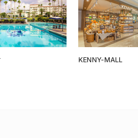
장
KENNY-MALL