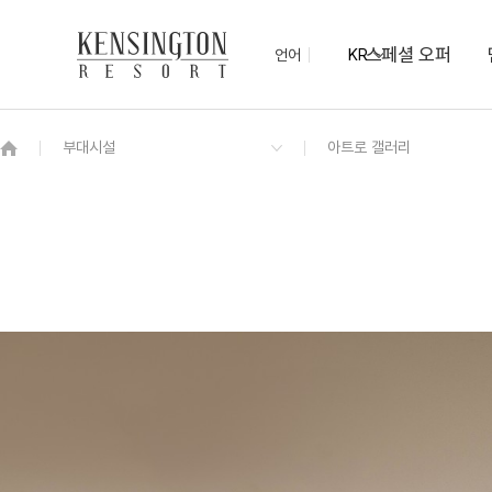
스페셜 오퍼
언어
KR
OVERVIEW
그랜드 켄싱턴 회원권
OVERVIEW
OVERVIEW
OVERVIEW
OVERVIEW
OVERVIEW
패키지
[리뉴얼] 켄싱턴 프리미어 키즈
제주 모닝뷔페
오름홀
사계절 팜트리 정원
서귀포 가이드 맵
NEW
모스 가든
편의점