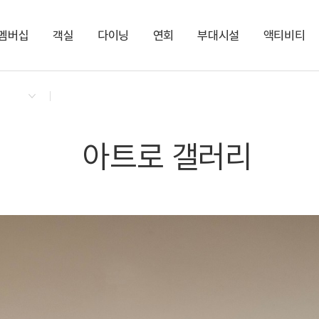
멤버십
객실
다이닝
연회
부대시설
액티비티
켄싱턴 리워즈
켄싱턴 바우처
NEW
다이닝 & 이벤트
[리뉴얼] 켄싱턴 프리미어
애슐리퀸즈
모루홀
야외 수영장
켄싱턴 정원 드로잉
지점소식
프리미어
돌미롱 흑돼지 그릴
KENNY-MALL
제주 테라리움 만들기
시즌운영
NEW
아트로 갤러리
마사지 숍
아트로 갤러리
사우나
시즌종료