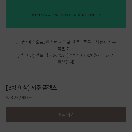
단 3박 예약으로! 켄싱턴 서귀포·한림·중문에서 쏟아지는
특별 혜택
[3박 이상] 객실 약 20% 할인(1박당 107,920원~) + 5가지
혜택(1회)
[3박 이상] 제주 플렉스
323,900 ~
￦
예약하기