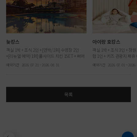
늦캉스
아이랑 호캉스
객실 1박 + 조식 2인 + [연박/1회] 수영장 2인
객실 1박 + 조식 3인 + 
+[리뉴얼 예약/1회] 풀사이드 치킨 1SET + 써머
험 1인 + 키즈 관광지 제휴
생맥주 2잔
+ [2박] 키즈기프트 +[키
예약기간
2026. 07. 21 ~ 2026. 08. 31
예약기간
2026. 07. 01 ~ 2026. 
목록