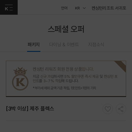
켄싱턴리조트 서귀포
언어
KR
스페셜 오퍼
패키지
다이닝 & 이벤트
지점소식
켄싱턴 리워즈 회원 전용 상품
입니다.
지금
신규 가입
하시면
5% 할인쿠폰 즉시 제공
및
켄싱턴 포
인트
를
3~7% 적립
해 드립니다.
*부가세 제외 금액 기준 적립, 1포인트=1원의 가치
[3박 이상] 제주 플렉스