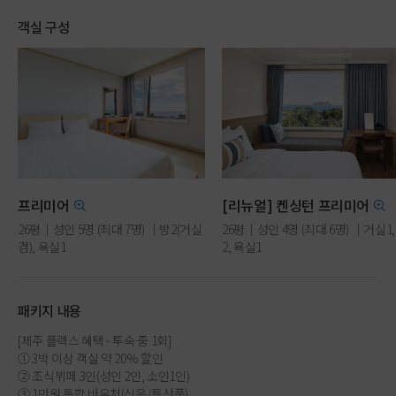
객실 구성
프리미어
[리뉴얼] 켄싱턴 프리미어
26평｜성인 5명 (최대 7명) ｜방2(거실
26평｜성인 4명 (최대 6명) ｜거실1,
겸), 욕실1
2, 욕실1
취사룸 ｜(더블1 or 싱글2 or 온돌1)
클린룸｜더블1+싱글2 ｜
+온돌(*현장 배정)
켄싱턴 프리미어(*전망/층수 선착
임의 배정)
패키지 내용
[제주 플렉스 혜택 - 투숙 중 1회]
① 3박 이상 객실 약 20% 할인
② 조식뷔페 3인(성인 2인, 소인1인)
③ 1만원 통합 바우처(식음/특산품)