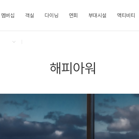
멤버십
객실
다이닝
연회
부대시설
액티비티
켄싱턴 리워즈
켄싱턴 바우처
NEW
다이닝 & 이벤트
시네마 트윈 (2 싱글)
해피아워
코럴홀｜20명
시크릿 룸
지점소식
디럭스 더블 시티
비어 플래터
브릿지홀｜30명
시그니처 뷰 갤러리
디럭스 더블 오션
모닝 뷔페
편의점
이그제큐티브 더블 
서머 시즌 빙수
해피아워