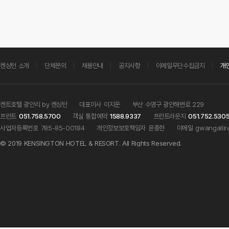
켄싱턴 소개
단체문의
채용안내
공지사항
이메일무단수집금지
개
켄트호텔 광안리 by 켄싱턴
대표이사
이지운
부산 수영구 광안해변로 229
프런트
051.758.5700
객실 통합예약
1588.9337
프런트라운지
051.752.530
사업자등록번호
785-85-00184
개인정보보호책임자
윤종현
이메일
gwangallir
© 2019 KENSINGTON HOTEL & RESORT. All Rights Reserved.