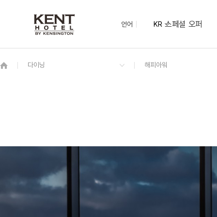
스페셜 오퍼
언어
KR
OVERVIEW
그랜드 켄싱턴 회원권
OVERVIEW
OVERVIEW
OVERVIEW
OVERVIEW
OVERVIEW
패키지
시네마 더블
오션 디너 뷔페
오션홀｜60명
루프탑
광안리 M 드론 라이트쇼
디럭스 트윈 시티 (2 더블)
런치
환전 키오스크