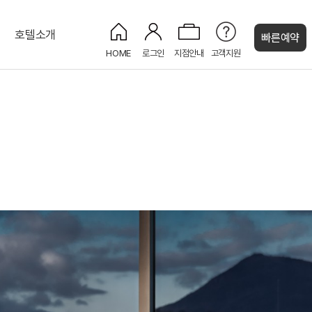
호텔소개
빠른예약
HOME
로그인
지점안내
고객지원
켄싱턴 캐시
디럭스 트윈 시티 (1더블+1싱글)
켄싱턴 애프터눈 티 세트
기업연/파티｜80명
KENNY SHOP
오션
켄싱턴 스위트 오션
루프탑 BBQ