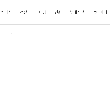
멤버십
객실
다이닝
연회
부대시설
액티비티
켄싱턴 리워즈
켄싱턴 바우처
NEW
다이닝 & 이벤트
시네마 트윈 (2 싱글)
해피아워
코럴홀｜20명
시크릿 룸
지점소식
디럭스 더블 시티
비어 플래터
브릿지홀｜30명
시그니처 뷰 갤러리
디럭스 더블 오션
모닝 뷔페
편의점
이그제큐티브 더블 
서머 시즌 빙수