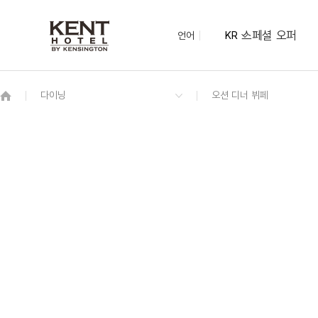
스페셜 오퍼
언어
KR
OVERVIEW
그랜드 켄싱턴 회원권
OVERVIEW
OVERVIEW
OVERVIEW
OVERVIEW
OVERVIEW
패키지
시네마 더블
오션 디너 뷔페
오션홀｜60명
루프탑
광안리 M 드론 라이트쇼
디럭스 트윈 시티 (2 더블)
런치
환전 키오스크