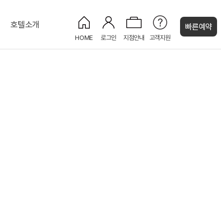
호텔소개
빠른예약
HOME
로그인
지점안내
고객지원
켄싱턴 캐시
디럭스 트윈 시티 (1더블+1싱글)
켄싱턴 애프터눈 티 세트
기업연/파티｜80명
KENNY SHOP
오션
켄싱턴 스위트 오션
루프탑 BBQ