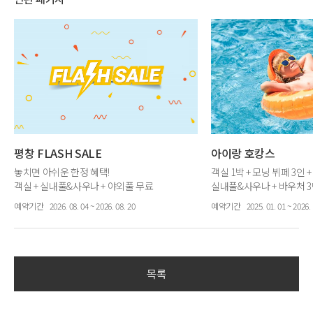
평창 FLASH SALE
아이랑 호캉스
놓치면 아쉬운 한정 혜택!
객실 1박 + 모닝 뷔페 3인 
객실 + 실내풀&사우나 + 야외풀 무료
실내풀&사우나 + 바우처 3
업그레이드 + 주중 레이트 체크아웃 12시
예약기간
2026. 08. 04 ~ 2026. 08. 20
예약기간
2025. 01. 01 ~ 2026. 
목록