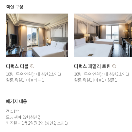
객실 구성
디럭스 더블
디럭스 패밀리 트윈
10평 | 투숙 인원(최대 성인2소인1) |
10평 | 투숙 인원(최대 성인3소인1) |
원룸,욕실1 | 더블베드 1
원룸,욕실1 | 더블1 + 싱글1
패키지 내용
객실1박
모닝 뷔페 2인 (성인2)
키즈월드 1박 2일권 3인 (성인2, 소인1)