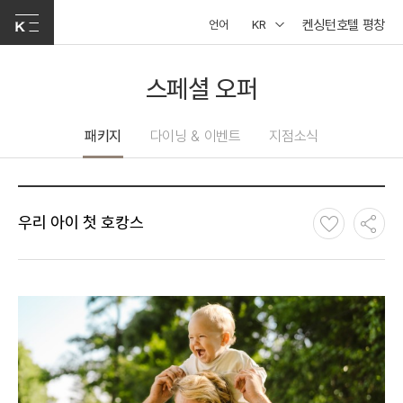
켄싱턴호텔 평창
언어
KR
스페셜 오퍼
패키지
다이닝 & 이벤트
지점소식
우리 아이 첫 호캉스