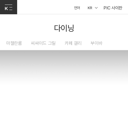
PIC 사이판
언어
KR
다이닝
마젤란룸
씨싸이드 그릴
카페 갤리
부이바