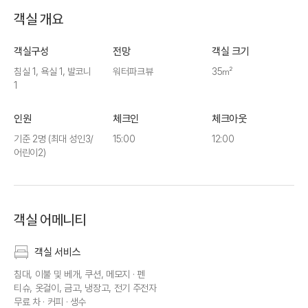
객실 개요
객실구성
전망
객실 크기
침실 1, 욕실 1, 발코니
워터파크뷰
35㎡
1
인원
체크인
체크아웃
기준 2명
(최대 성인3/
15:00
12:00
어린이2)
객실 어메니티
객실 서비스
침대, 이불 및 베개, 쿠션, 메모지 · 펜
티슈, 옷걸이, 금고, 냉장고, 전기 주전자
무료 차 · 커피 · 생수