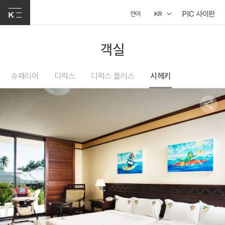
PIC 사이판
언어
KR
객실
슈페리어
디럭스
디럭스 플러스
시헤키