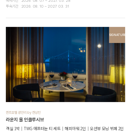
예약기간
2026. 08. 07 ~ 2027. 03. 28
투숙기간
2026. 08. 10 ~ 2027. 03. 31
SIGNATURE
켄트호텔 광안리 by 켄싱턴
라운지 올 인클루시브
객실 1박｜TWG 애프터눈 티 세트｜해피아워 2인｜오션뷰 모닝 뷔페 2인