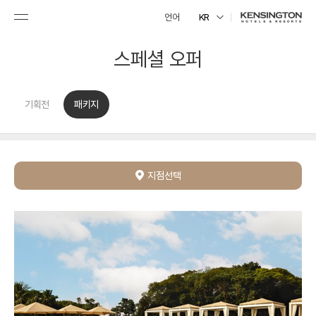
언어
KR
스페셜 오퍼
기획전
패키지
지점선택