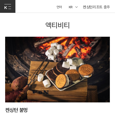
켄싱턴리조트 충주
언어
KR
액티비티
켄싱턴 불멍