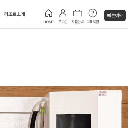
리조트소개
빠른예약
HOME
로그인
지점안내
고객지원
켄싱턴 캐시
켄싱턴 프리미어 펫
그랜드홀
켄싱턴 펫 파크
PET
NEW
PET
NEW
켄싱턴 프리미어
NEW
NEW
프리미어