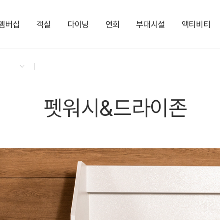
멤버십
객실
다이닝
연회
부대시설
액티비티
켄싱턴 리워즈
켄싱턴 바우처
NEW
다이닝 & 이벤트
프라이빗 프리미어 펫
더 클라우드
아너스홀
실내 펫 파크
펫 프랜들리 케어 서비스
지점소식
켄싱턴 로얄스위트 펫
카페 더 모닝
센트럴홀
KENNY SHOP
PET
라이브러리 1
편의점
펫워시&드라이존
켄싱턴 스튜디오 펫
켄싱턴 로얄스위트
PET
NEW
펫워시&드라이존
켄싱턴 스튜디오
로얄스위트
NEW
스튜디오