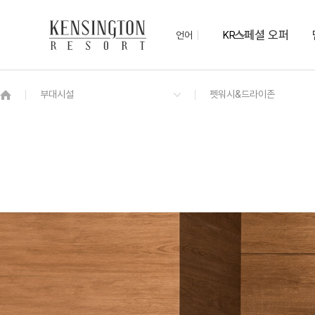
스페셜 오퍼
언어
KR
OVERVIEW
그랜드 켄싱턴 회원권
OVERVIEW
OVERVIEW
OVERVIEW
OVERVIEW
OVERVIEW
패키지
프라이빗 로얄스위트 펫
포레스트 감성 BBQ존
포럼홀
(펫)멍 물놀이장
켄싱턴 불멍
PET
프리모
숲 속, 산책로
켄싱턴 디럭스 펫
PET
NEW
켄싱턴 디럭스
NEW
디럭스