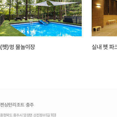
(펫)멍 물놀이장
실내 펫 파
켄싱턴리조트 충주
충청북도 충주시 앙성면 산전장수1길 103