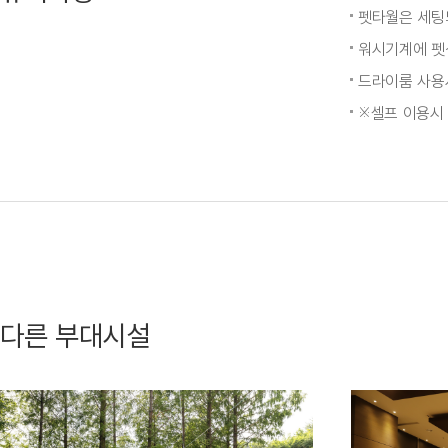
펫타월은 세팅
워시기계에 펫샴
드라이룸 사용
※셀프 이용시
다른 부대시설