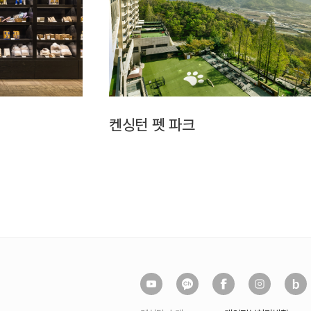
켄싱턴 펫 파크