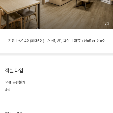
1
/
2
21평ㅣ성인4명(최대6명)ㅣ거실1, 방1, 욕실1ㅣ더블1+싱글1 or 싱글2
객실 타입
※펫 동반불가
4실