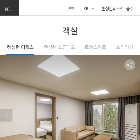
켄싱턴리조트 충주
언어
KR
객실
켄싱턴 디럭스
켄싱턴 스튜디오
로얄스위트
프리미어