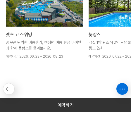
렛츠 고 스위밍
늦캉스
꿈꾸던 완벽한 여름휴가, 켄싱턴 여름 한정 아이템
객실 1박 + 조식 2인 + 
과 함께 풀캉스를 즐겨보세요.
링크 2잔
객실 1박 + 조식 2인 + 탄금호물놀이장, 킹스베이
예약기간
2026. 06. 23 ~ 2026. 08. 23
예약기간
2026. 07. 22 ~ 202
워터파크 할인권 + 웰컴드링크 2잔
예약하기