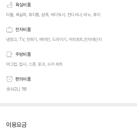
욕실비품
타월, 욕실화, 휴지통, 샴푸, 바디워시, 컨디셔너, 비누, 휴지
전자비품
냉장고, TV, 전화기, 에어컨, 드라이기, 커피포트,전자레인지
주방비품
머그컵, 접시, 스푼, 포크, 수저 세트
편의비품
생수(2L) 1병
이용요금