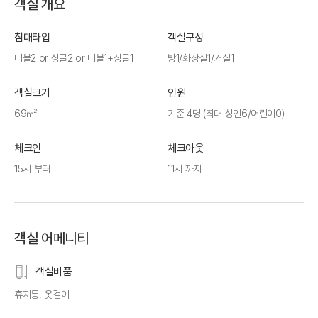
객실 개요
침대타입
객실구성
더블2 or 싱글2 or 더블1+싱글1
방1/화장실1/거실1
객실크기
인원
69㎡
기준 4명 (최대 성인6/어린이0)
체크인
체크아웃
15시 부터
11시 까지
객실 어메니티
객실비품
휴지통, 옷걸이