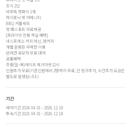
조식 2인
바프독 펫화식 1개
하이포닉 펫 어메니티
BBQ 커플세트
펫 패스포트 무료제공
[프라이빗 전용 객실 혜택]
네스프레소 커피 머신, 멍커피
개별 운동장 무제한 이용
반려견 유모차 무료 대여
공홈혜택
주중(일~목)레이트 체크아웃12시
인원추가 무료(기준인원에서 2명까지 무료, 단 침구추가, 수건추가 요금은
별도로 발생됩니다.)
기간
예약기간 2024. 04. 01 ~ 2026. 12. 18
투숙기간 2023. 04. 01 ~ 2026. 12. 18