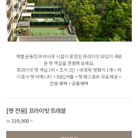
개별 운동장과 바비큐 시설이 포함된 프라이빗 타입의 새로
운 펫 객실을 경험해 보세요.
프라이빗 펫 객실 1박 + 조식 2인 + 바프독 펫화식 1개 + 하
이포닉 펫 어메니티 + BBQ커플 + 펫 패스포트 무료제공 +
전용 혜택 + 공홈혜택
[펫 전용] 프라이빗 트래블
339,900 ~
￦