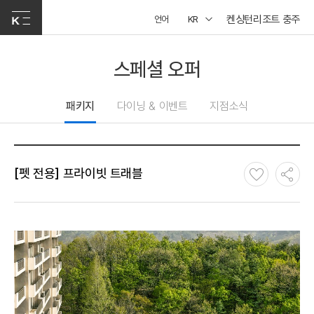
켄싱턴리조트 충주
언어
KR
스페셜 오퍼
패키지
다이닝 & 이벤트
지점소식
[펫 전용] 프라이빗 트래블