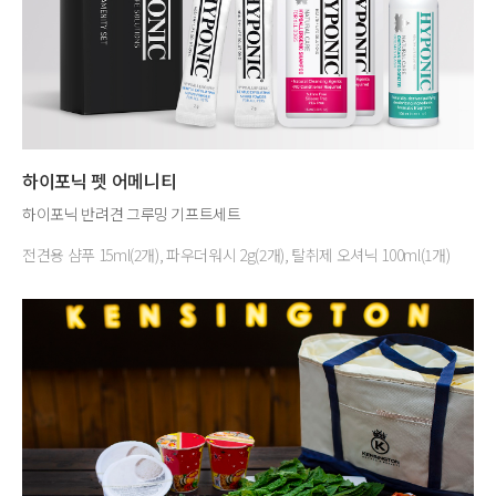
하이포닉 펫 어메니티
하이포닉 반려견 그루밍 기프트세트
전견용 샴푸 15ml(2개), 파우더워시 2g(2개), 탈취제 오셔닉 100ml(1개)